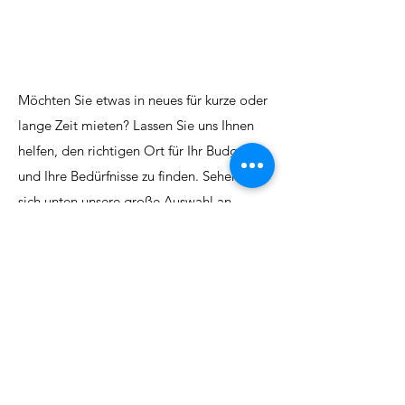
Möchten Sie etwas in neues für kurze oder
lange Zeit mieten? Lassen Sie uns Ihnen
helfen, den richtigen Ort für Ihr Budget
und Ihre Bedürfnisse zu finden. Sehen Sie
sich unten unsere große Auswahl an
Angeboten an. Wenn Sie an weiteren
Informationen interessiert sind,
kontaktieren Sie uns. Wir helfen gerne
weiter. Wenn Sie nichts Passendes finden
können, setzen Sie sich mit uns in
Verbindung, um zu erfahren, ob es andere
Optionen gibt.